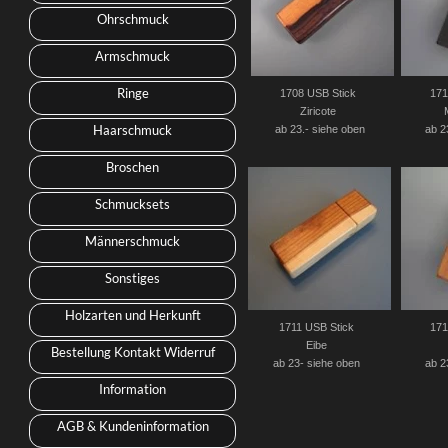
Ohrschmuck
Armschmuck
Ringe
1708 USB Stick
171
Ziricote
Haarschmuck
ab 23.- siehe oben
ab 2
Broschen
Schmucksets
Männerschmuck
Sonstiges
Holzarten und Herkunft
1711 USB Stick
171
Eibe
Bestellung Kontakt Widerruf
ab 23- siehe oben
ab 2
Information
AGB & Kundeninformation