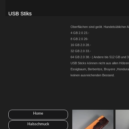
USB Stiks
Oberflächen sind geölt. Handelsüblicher A
4 GB 2.0 23.-
8 GB 2.0 26-
16 GB 2.0 28.-
32 GB 2.0 33.-
64 GB 2.0 38.- ( Andere bis 512 GB und 3.
USB Sticks können nicht aus allen Hölzer
Essigbaum, Berberitze, Bruyere ,Hondura
keinen ausreichenden Bestand.
Home
Halsschmuck